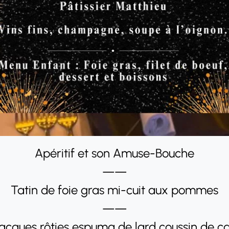
Apéritif et son Amuse-Bouche
——
Tatin de foie gras mi-cuit aux pommes
——
Jacques rôties espuma de lard coussin de ca