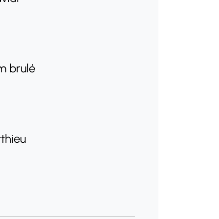
m brulé
tthieu